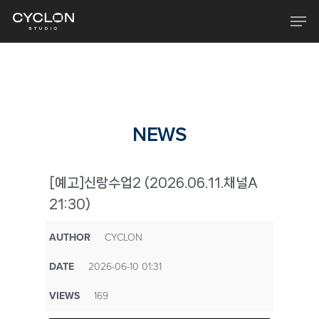
Skip
Men
to
main
content
NEWS
[예고]신랑수업2 (2026.06.11.채널A
21:30)
AUTHOR
CYCLON
DATE
2026-06-10 01:31
VIEWS
169