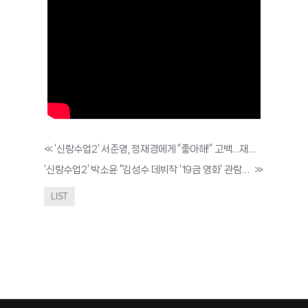
«
‘신랑수업2’ 서준영, 정재경에게 “좋아해!” 고백…재경 질문의 ‘워딩’ 두고 첫 다툼
‘신랑수업2’ 박소윤 “김성수 데뷔작 ‘19금 영화’ 관람…끝까지 보기 힘들었어” 솔직 고백
»
LIST