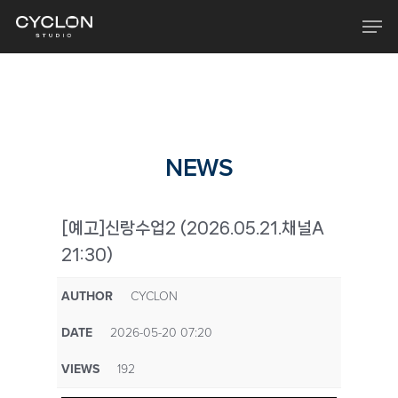
Skip
Men
to
main
content
NEWS
[예고]신랑수업2 (2026.05.21.채널A
21:30)
AUTHOR
CYCLON
DATE
2026-05-20 07:20
VIEWS
192