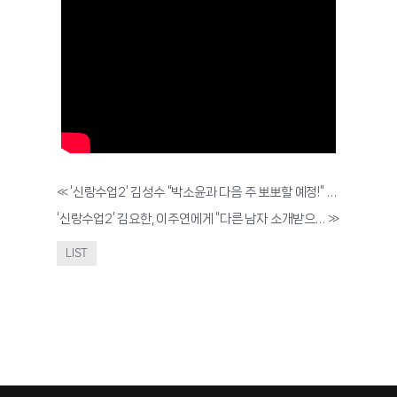
«
‘신랑수업2’ 김성수 “박소윤과 다음 주 뽀뽀할 예정!” 기습 스킨십 선포?…어머니에게 박소윤 소개 ‘친밀감↑’
‘신랑수업2’ 김요한, 이주연에게 “다른 남자 소개받으면 배신! 우린 지금 사귀기 전 ‘삼귀는’ 사이~”
»
LIST