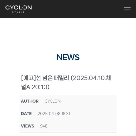
Skip
Men
to
main
content
NEWS
[예고]선 넘은 패밀리 (2025.04.10.채
널A 20:10)
AUTHOR
CYCLON
DATE
2025-04-08 16:31
VIEWS
948